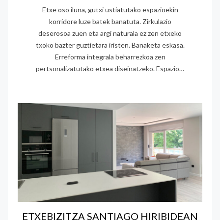
Etxe oso iluna, gutxi ustiatutako espazioekin
korridore luze batek banatuta. Zirkulazio
deserosoa zuen eta argi naturala ez zen etxeko
txoko bazter guztietara iristen. Banaketa eskasa.
Erreforma integrala beharrezkoa zen
pertsonalizatutako etxea diseinatzeko. Espazio…
ETXEBIZITZA SANTIAGO HIRIBIDEAN