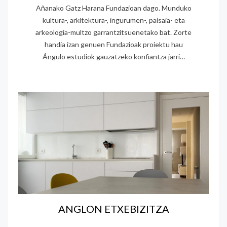
Añanako Gatz Harana Fundazioan dago. Munduko
kultura-, arkitektura-, ingurumen-, paisaia- eta
arkeologia-multzo garrantzitsuenetako bat. Zorte
handia izan genuen Fundazioak proiektu hau
Ángulo estudiok gauzatzeko konfiantza jarri…
ANGLON ETXEBIZITZA