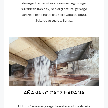
dizuegu. Berrikuntza etxe osoan egin dugu
sukaldean izan ezik, non argi natural gehiago
sartzeko leiho handi bat soilik zabaldu dugu.
Sukalde estua eta iluna…
AÑANAKO GATZ HARANA
El Torco” eraikina ganga-formako eraikina da, eta