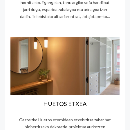
hornitzeko. Egongelan, tonu argiko sofa handi bat
jarri dugu, espazioa zabalagoa eta arinagoa izan
dadin. Telebistako altzariarentzat, Jotajotape-ko…
HUETOS ETXEA
Gasteizko Huetos etorbidean etxebizitza zahar bat
biziberritzeko dekorazio-proiektua aurkezten