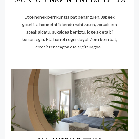
Etxe honek berrikuntza bat behar zuen. Jabeek
gotelé-a hormetatik kendu nahi zuten, zoruak eta
ateak aldatu, sukaldea berriztu, logelak eta bi
komun egin. Eta horrela egin dugu! Zoru berri bat,
erresistenteagoa eta argitsuagoa…