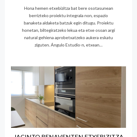
Hona hemen etxebizitza bat bere osotasunean
berrizteko proiektu integrala non, espazio
banaketa aldaketa batzuk egin ditugu. Proiektu
honetan, biltegiratzeko lekua eta etxe osoan argi
natural gehiena aprobetxatzeko aukera eskatu
ziguten. Ángulo Estudio-n, etxean…
JACINTO BENAVENTEN ETXEBIZITZA