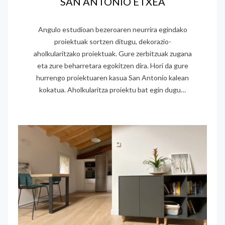
SAN ANTONIO ETXEA
Angulo estudioan bezeroaren neurrira egindako
proiektuak sortzen ditugu, dekorazio-
aholkularitzako proiektuak. Gure zerbitzuak zugana
eta zure beharretara egokitzen dira. Hori da gure
hurrengo proiektuaren kasua San Antonio kalean
kokatua. Aholkularitza proiektu bat egin dugu…