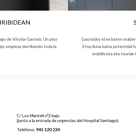
IRIBIDEAN
iago de Vitoria-Gasteiz. Un piso
Gasteizko etxe baten eraberr
ajo empieza derribando toda la
Etxe iluna baina potentzial 
erabiliz eta ate txuria
C/ Los Manteli nº2 bajo
(junto a la entrada de urgencias del Hospital Santiago).
Teléfono:
945 120 224