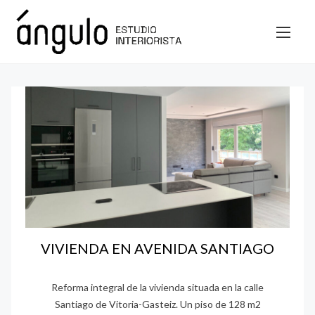
S
a
l
t
a
r
a
l
c
o
n
t
e
VIVIENDA EN AVENIDA SANTIAGO
n
i
Reforma integral de la vivienda situada en la calle
d
Santiago de Vitoria-Gasteiz. Un piso de 128 m2