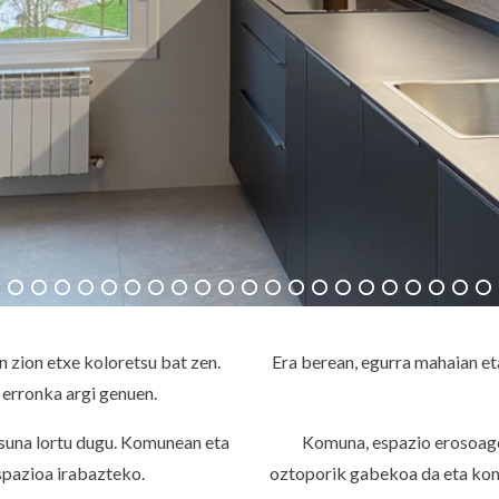
 zion etxe koloretsu bat zen.
Era berean, egurra mahaian eta
 erronka argi genuen.
tasuna lortu dugu. Komunean eta
Komuna, espazio erosoago
spazioa irabazteko.
oztoporik gabekoa da eta komu