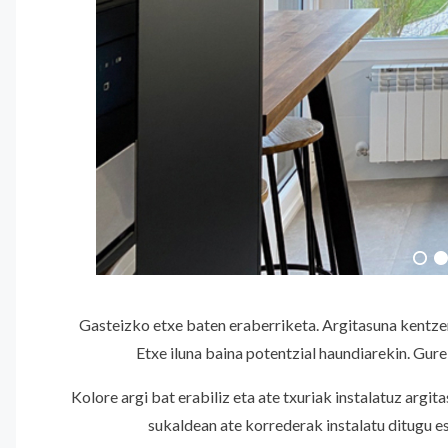
Gasteizko etxe baten eraberriketa. Argitasuna kentzen
Etxe iluna baina potentzial haundiarekin. Gure
Kolore argi bat erabiliz eta ate txuriak instalatuz argi
sukaldean ate korrederak instalatu ditugu e