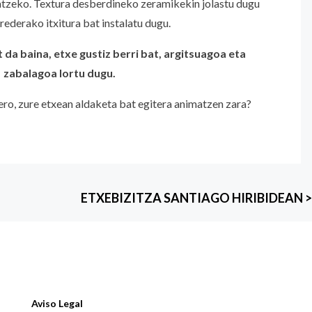
tzeko. Textura desberdineko zeramikekin jolastu dugu
rederako itxitura bat instalatu dugu.
 da baina, etxe gustiz berri bat, argitsuagoa eta
zabalagoa lortu dugu.
gero, zure etxean aldaketa bat egitera animatzen zara?
ETXEBIZITZA SANTIAGO HIRIBIDEAN
>
Aviso Legal