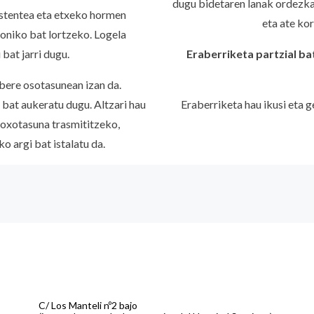
dugu bidetaren lanak ordezka
sistentea eta etxeko hormen
eta ate kor
oniko bat lortzeko. Logela
bat jarri dugu.
Eraberriketa partzial bat
bere osotasunean izan da.
 bat aukeratu dugu. Altzari hau
Eraberriketa hau ikusi eta 
Goxotasuna trasmititzeko,
o argi bat istalatu da.
C/ Los Manteli nº2 bajo