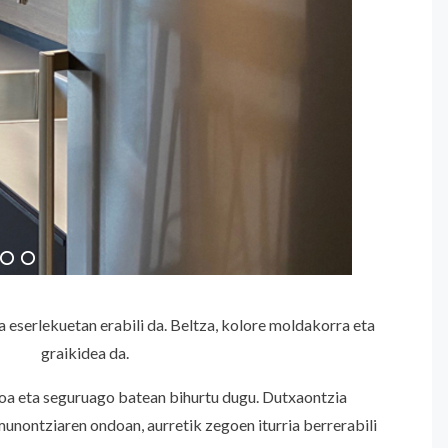
 eserlekuetan erabili da. Beltza, kolore moldakorra eta
graikidea da.
a eta seguruago batean bihurtu dugu. Dutxaontzia
nontziaren ondoan, aurretik zegoen iturria berrerabili