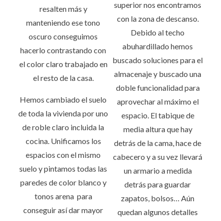
n
superior nos encontramos
resalten más y
con la zona de descanso.
t
manteniendo ese tono
Debido al techo
oscuro conseguimos
r
abuhardillado hemos
hacerlo contrastando con
buscado soluciones para el
a
el color claro trabajado en
almacenaje y buscado una
el resto de la casa.
d
doble funcionalidad para
Hemos cambiado el suelo
a
aprovechar al máximo el
de toda la vivienda por uno
espacio. El tabique de
s
de roble claro incluida la
media altura que hay
cocina. Unificamos los
detrás de la cama, hace de
espacios con el mismo
cabecero y a su vez llevará
suelo y pintamos todas las
un armario a medida
paredes de color blanco y
detrás para guardar
tonos arena para
zapatos, bolsos… Aún
conseguir así dar mayor
quedan algunos detalles