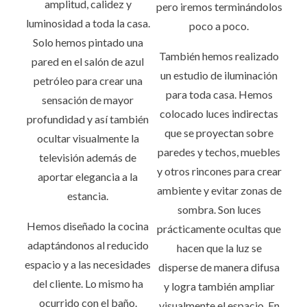
amplitud, calidez y
pero iremos terminándolos
luminosidad a toda la casa.
poco a poco.
Solo hemos pintado una
También hemos realizado
pared en el salón de azul
un estudio de iluminación
petróleo para crear una
para toda casa. Hemos
sensación de mayor
colocado luces indirectas
profundidad y así también
que se proyectan sobre
ocultar visualmente la
paredes y techos, muebles
televisión además de
y otros rincones para crear
aportar elegancia a la
ambiente y evitar zonas de
estancia.
sombra. Son luces
Hemos diseñado la cocina
prácticamente ocultas que
adaptándonos al reducido
hacen que la luz se
espacio y a las necesidades
disperse de manera difusa
del cliente. Lo mismo ha
y logra también ampliar
ocurrido con el baño.
visualmente el espacio. En