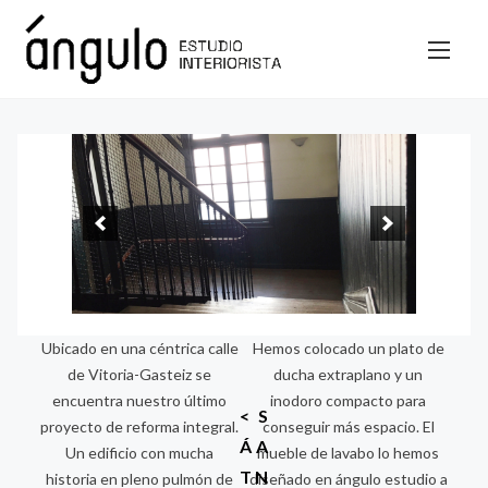
S
a
l
t
a
r
a
l
c
o
n
Ubicado en una céntrica calle
Hemos colocado un plato de
t
de Vitoria-Gasteiz se
ducha extraplano y un
e
encuentra nuestro último
inodoro compacto para
n
N
<
S
proyecto de reforma integral.
conseguir más espacio. El
i
Á
A
Un edificio con mucha
mueble de lavabo lo hemos
a
d
T
N
historia en pleno pulmón de
diseñado en ángulo estudio a