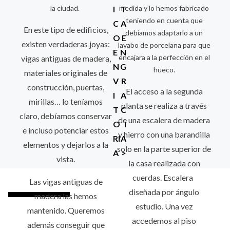
v
o
la ciudad.
medida y lo hemos fabricado
I
T
teniendo en cuenta que
C
A
e
En este tipo de edificios,
debíamos adaptarlo a un
O
E
existen verdaderas joyas:
lavabo de porcelana para que
g
E
N
encajara a la perfección en el
vigas antiguas de madera,
N
G
a
hueco.
materiales originales de
V
R
construcción, puertas,
c
El acceso a la segunda
I
A
mirillas… lo teníamos
planta se realiza a través
i
T
C
claro, debíamos conservar
de una escalera de madera
O
I
ó
e incluso potenciar estos
y hierro con una barandilla
RI
A
elementos y dejarlos a la
solo en la parte superior de
n
A
>
vista.
la casa realizada con
d
cuerdas. Escalera
Las vigas antiguas de
e
diseñada por ángulo
madera las hemos
estudio. Una vez
mantenido. Queremos
e
accedemos al piso
además conseguir que