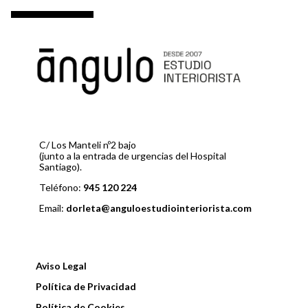
v
o
e
g
a
c
i
C/ Los Manteli nº2 bajo
(junto a la entrada de urgencias del Hospital
Santiago).
ó
Teléfono:
945 120 224
n
Email:
dorleta@anguloestudiointeriorista.com
d
e
Aviso Legal
e
Política de Privacidad
Política de Cookies