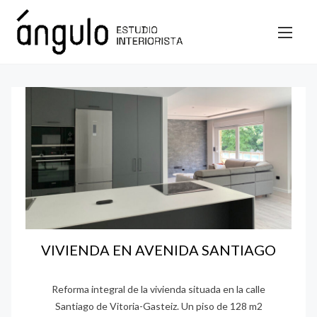
S
a
l
t
a
r
a
l
c
o
n
t
e
VIVIENDA EN AVENIDA SANTIAGO
n
i
Reforma integral de la vivienda situada en la calle
d
Santiago de Vitoria-Gasteiz. Un piso de 128 m2