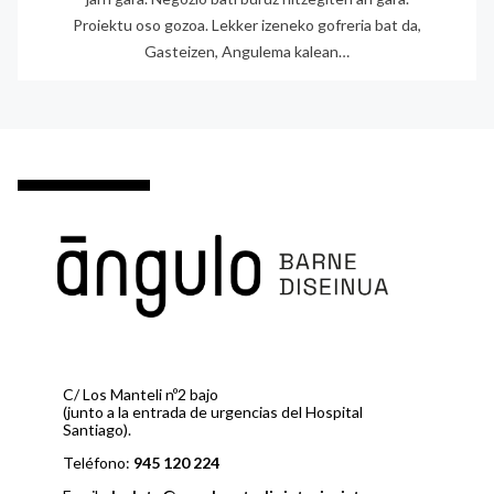
Proiektu oso gozoa. Lekker izeneko gofreria bat da,
Gasteizen, Angulema kalean…
C/ Los Manteli nº2 bajo
(junto a la entrada de urgencias del Hospital
Santiago).
Teléfono:
945 120 224