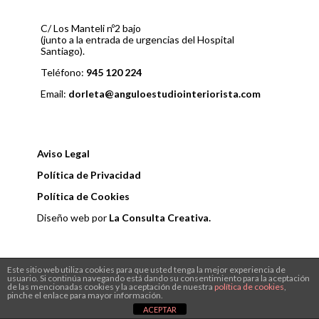
i
o
C/ Los Manteli nº2 bajo
ó
(junto a la entrada de urgencias del Hospital
Santiago).
n
Teléfono:
945 120 224
d
Email:
dorleta@anguloestudiointeriorista.com
e
e
Aviso Legal
Política de Privacidad
n
Política de Cookies
t
Diseño web por
La Consulta Creativa.
r
a
Este sitio web utiliza cookies para que usted tenga la mejor experiencia de
usuario. Si continúa navegando está dando su consentimiento para la aceptación
de las mencionadas cookies y la aceptación de nuestra
política de cookies
,
d
pinche el enlace para mayor información.
ACEPTAR