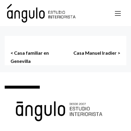
S
a
l
t
a
r
N
a
<
Casa familiar en
Casa Manuel Iradier
>
l
Genevilla
a
c
v
o
n
e
t
g
e
n
a
i
c
d