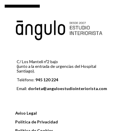
v
o
e
g
a
c
i
C/ Los Manteli nº2 bajo
(junto a la entrada de urgencias del Hospital
Santiago).
ó
Teléfono:
945 120 224
n
Email:
dorleta@anguloestudiointeriorista.com
d
e
Aviso Legal
e
Política de Privacidad
Política de Cookies