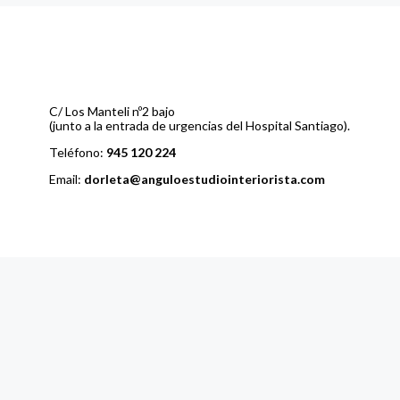
C/ Los Manteli nº2 bajo
(junto a la entrada de urgencias del Hospital Santiago).
Teléfono:
945 120 224
Email:
dorleta@anguloestudiointeriorista.com